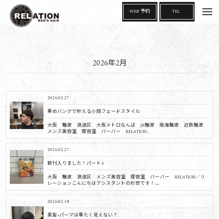
t
WEB 予約
TEL
o
g
g
l
e
n
a
2026年2月
v
i
g
a
t
i
2026.02.27
o
n
重めバングで叶える小顔フェードスタイル
大阪 難波 浪速区 大阪メトロなんば JR難波 南海難波 近鉄難波
メンズ美容室 理容室 バーバー RELATION...
2026.02.27
新刊入りました！パート4
大阪 難波 浪速区 メンズ美容室 理容室 バーバー RELATION／リ
レーションこんにちはアシスタントの杉安です！...
2026.02.18
黒髪×パーマは重たく見えない？