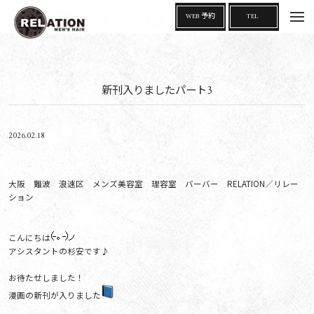
t
WEB 予約
TEL
o
g
g
l
e
n
a
新刊入りましたパート3
v
i
g
a
t
i
2026.02.18
o
n
大阪 難波 浪速区 メンズ美容室 理容室 バーバー RELATION／リレー
ション
こんにちは
アシスタントの杉安です♪
お待たせしました！
漫画の新刊が入りました