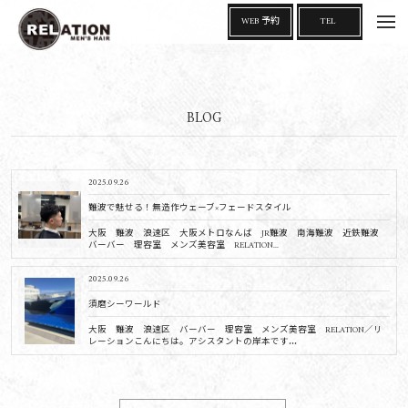
t
WEB 予約
TEL
o
g
g
l
e
n
a
BLOG
v
i
g
a
t
i
2025.09.26
o
n
難波で魅せる！無造作ウェーブ×フェードスタイル
大阪 難波 浪速区 大阪メトロなんば JR難波 南海難波 近鉄難波
バーバー 理容室 メンズ美容室 RELATION...
2025.09.26
須磨シーワールド
大阪 難波 浪速区 バーバー 理容室 メンズ美容室 RELATION／リ
レーションこんにちは。アシスタントの岸本です...