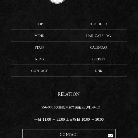
TOP
SHOP INFO
MENU
HAIR CATALOG
STAFF
CALENDAR
BLOG
RECRUIT
CONTACT
LINK
RELATION
〒556-0016 大阪府大阪市浪速区元町1-9-12
平日 11:00 〜 21:00 土日祝日 10:00 〜 20:00
CONTACT