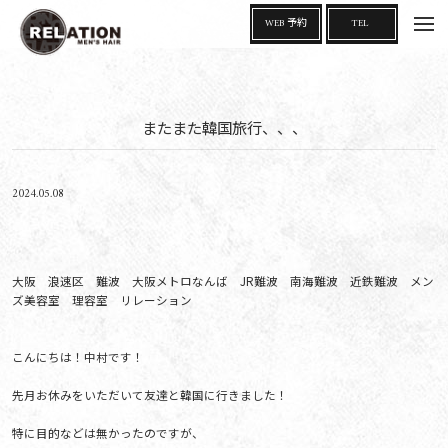
t
WEB 予約
TEL
o
g
g
l
e
n
a
またまた韓国旅行、、、
v
i
g
a
t
i
2024.05.08
o
n
大阪 浪速区 難波 大阪メトロなんば JR難波 南海難波 近鉄難波 メン
ズ美容室 理容室 リレーション
こんにちは！中村です！
先月お休みをいただいて友達と韓国に行きました！
特に目的などは無かったのですが、