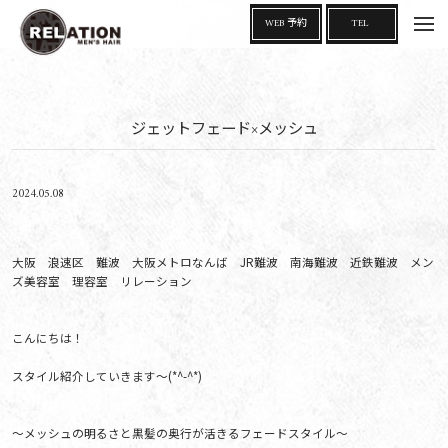
t
WEB 予約
TEL
o
g
g
l
e
n
a
ジェットフェード×メッシュ
v
i
g
a
t
i
2024.05.08
o
n
大阪 浪速区 難波 大阪メトロなんば JR難波 南海難波 近鉄難波 メン
ズ美容室 理容室 リレーション
こんにちは！
スタイル紹介していきます～(*^-^*)
～メッシュの明るさと黒髪の奥行が活きるフェードスタイル～