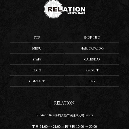
TOP
SHOP INFO
MENU
HAIR CATALOG
STAFF
CALENDAR
BLOG
RECRUIT
CONTACT
LINK
RELATION
〒556-0016 大阪府大阪市浪速区元町1-9-12
平日 11:00 〜 21:00 土日祝日 10:00 〜 20:00