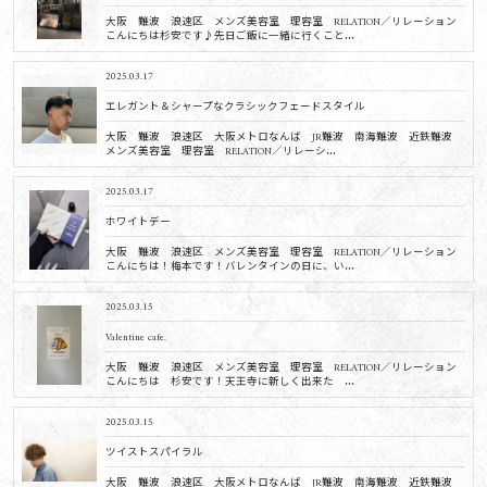
大阪 難波 浪速区 メンズ美容室 理容室 RELATION／リレーション
こんにちは杉安です♪先日ご飯に一緒に行くこと...
2025.03.17
エレガント＆シャープなクラシックフェードスタイル
大阪 難波 浪速区 大阪メトロなんば JR難波 南海難波 近鉄難波
メンズ美容室 理容室 RELATION／リレーシ...
2025.03.17
ホワイトデー
大阪 難波 浪速区 メンズ美容室 理容室 RELATION／リレーション
こんにちは！梅本です！バレンタインの日に、い...
2025.03.15
Valentine cafe.
大阪 難波 浪速区 メンズ美容室 理容室 RELATION／リレーション
こんにちは 杉安です！天王寺に新しく出来た ...
2025.03.15
ツイストスパイラル
大阪 難波 浪速区 大阪メトロなんば JR難波 南海難波 近鉄難波