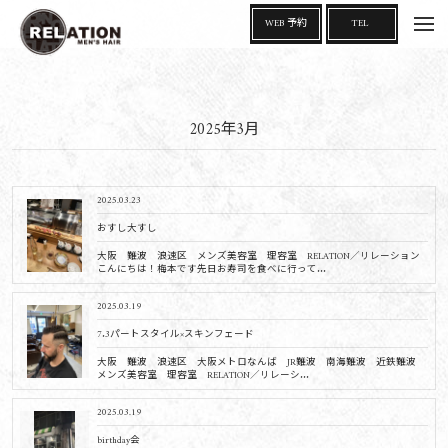
t
WEB 予約
TEL
o
g
g
l
e
n
a
2025年3月
v
i
g
a
t
i
2025.03.23
o
n
おすし大すし
大阪 難波 浪速区 メンズ美容室 理容室 RELATION／リレーション
こんにちは！梅本です先日お寿司を食べに行って...
2025.03.19
7.3パートスタイル×スキンフェード
大阪 難波 浪速区 大阪メトロなんば JR難波 南海難波 近鉄難波
メンズ美容室 理容室 RELATION／リレーシ...
2025.03.19
birthday会