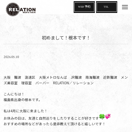
t
WEB 予約
TEL
o
g
g
l
e
n
a
初めまして！根本です！
v
i
g
a
t
i
2026.05.10
o
n
大阪 難波 浪速区 大阪メトロなんば JR難波 南海難波 近鉄難波 メン
ズ美容室 理容室 バーバー RELATION／リレーション
こんにちは！
福島県出身の根本です。
私は4月に大阪に来ました！
お休みの日は、友達と自然巡りをしたりすることが好きです
おすすめの場所などがあったら是非教えて頂けると嬉しいです！