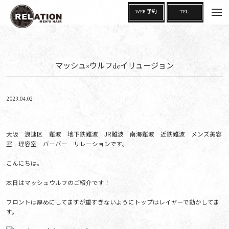
t
WEB 予約
TEL
o
g
g
l
e
n
a
マッシュ×ウルフdeイリュージョン
v
i
g
a
t
i
2023.04.02
o
n
大阪 浪速区 難波 地下鉄難波 JR難波 南海難波 近鉄難波 メンズ美容
室 理容室 バーバー リレーションです。
こんにちは。
本日はマッシュウルフのご紹介です！
フロントは厚めにしてますが重すぎないようにトップはレイヤーで動かしてま
す。