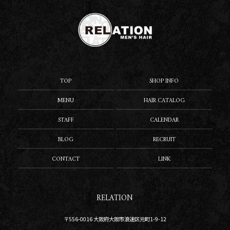
TOP
SHOP INFO
MENU
HAIR CATALOG
STAFF
CALENDAR
BLOG
RECRUIT
CONTACT
LINK
RELATION
〒556-0016 大阪府大阪市浪速区元町1-9-12