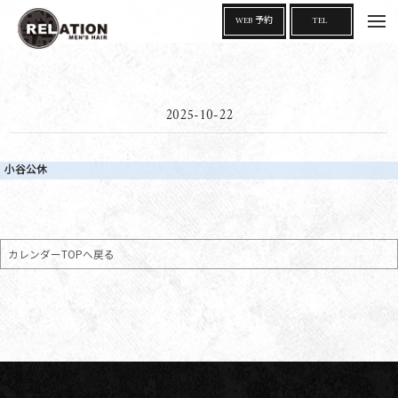
t
WEB 予約
TEL
o
g
g
l
e
n
a
2025-10-22
v
i
g
a
t
小谷公休
i
o
n
カレンダーTOPへ戻る