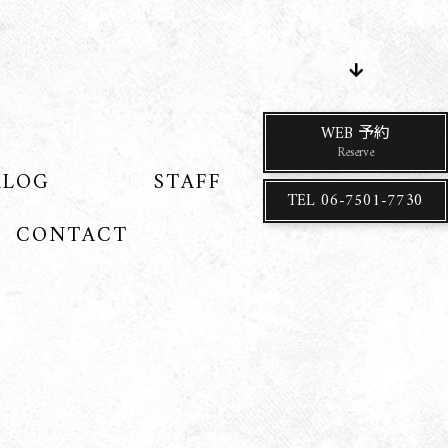
WEB 予約
Reserve
ALOG
STAFF
TEL
06-7501-7730
CONTACT